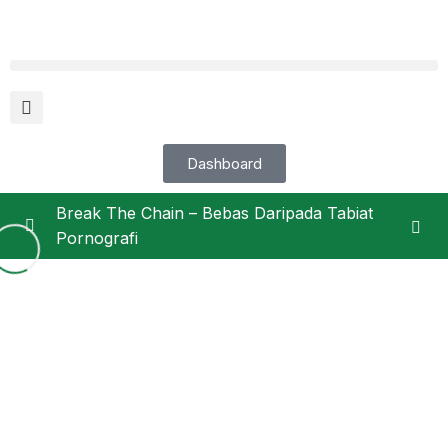
Dashboard
Break The Chain – Bebas Daripada Tabiat
Pornografi
Pengenalan
0/4
Siapa Penyampai?
01:52
Penafian Awal – Ini Bukan Rawatan
02:11
SAMPEL – 4 Peringkat Ketagihan
04:34
Pornografi