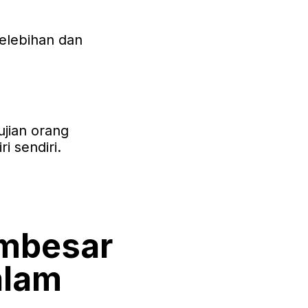
kelebihan dan
ujian orang
ri sendiri.
embesar
alam