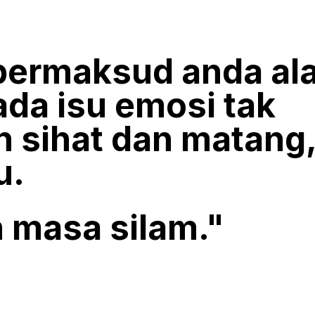
 bermaksud anda al
ada isu emosi tak
 sihat dan matang
u.
 masa silam."