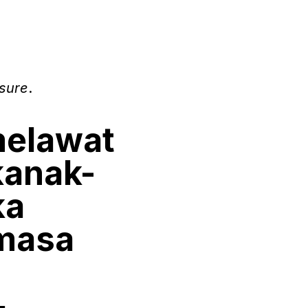
osure
.
melawat
kanak-
ka
 masa