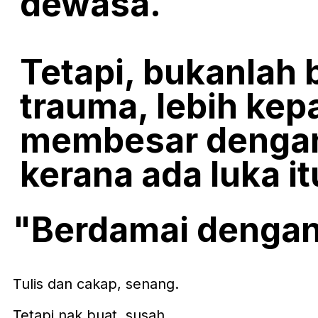
dewasa.
Tetapi, bukanlah
trauma, lebih kep
membesar dengan
kerana ada luka it
"Berdamai dengan
Tulis dan cakap, senang.
Tetapi nak buat, susah.