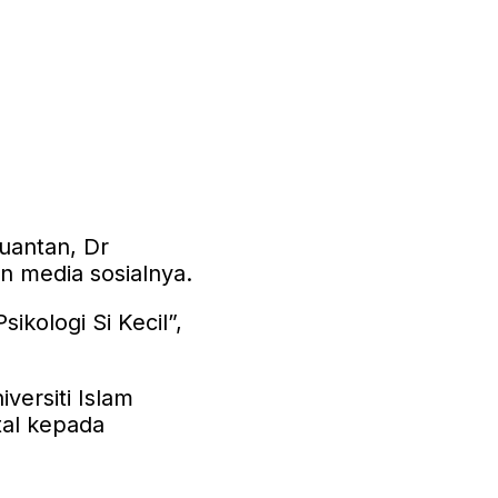
uantan, Dr
n media sosialnya.
kologi Si Kecil”,
ersiti Islam
tal kepada