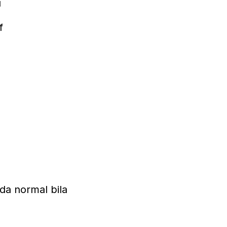
u
a
f
da normal bila